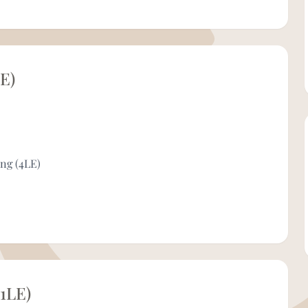
E)
ng (4LE)
41LE)